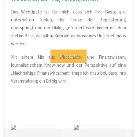
durchgeführt haben.
Das Wichtigste ist für mich, dass sich Ihre Gäste gut
Christian Veit, Vorstand Deutsche Hypothekenbank AG
unterhalten fühlen, der Funke der Begeisterung
überspringt und der Dialog gefördert wird. Immer mit dem
Ziel im Blick, dass Ihre Kunden zu Fans Ihres Unternehmens
werden.
BUCHEN
Mit einem Mix aus Wirtschafts- und Finanzwissen,
journalistischem Know-how und der Perspektive auf eine
„Nachhaltige Finanzwirtschaft“ trage ich dazu bei, dass Ihre
Veranstaltung ein Erfolg wird.