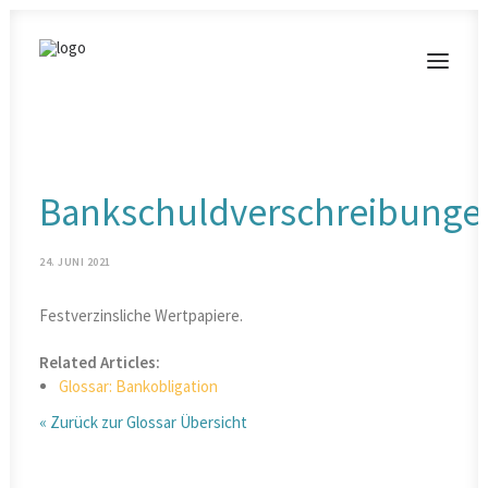
MODERATIONEN
Bankschuldverschreibunge
VORTRÄGE
BLOG
24. JUNI 2021
KONTAKT
Festverzinsliche Wertpapiere.
Related Articles:
Glossar: Bankobligation
« Zurück zur Glossar Übersicht