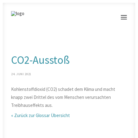
MODERATIONEN
CO2-Ausstoß
VORTRÄGE
BLOG
24. JUNI 2021
KONTAKT
Kohlenstoffdioxid (CO2) schadet dem Klima und macht
knapp zwei Drittel des vom Menschen verursachten
Treibhauseffekts aus.
« Zurück zur Glossar Übersicht