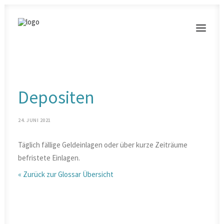
MODERATIONEN
Depositen
VORTRÄGE
BLOG
24. JUNI 2021
KONTAKT
Täglich fällige Geldeinlagen oder über kurze Zeiträume
befristete Einlagen.
« Zurück zur Glossar Übersicht