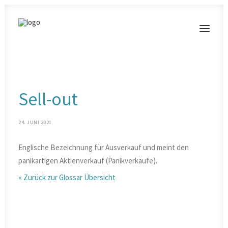
MODERATIONEN
Sell-out
VORTRÄGE
BLOG
24. JUNI 2021
KONTAKT
Englische Bezeichnung für Ausverkauf und meint den
panikartigen Aktienverkauf (Panikverkäufe).
« Zurück zur Glossar Übersicht